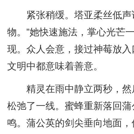
紧张稍缓。塔亚柔丝低声说
物。”她快速施法，掌心光芒
现。众人会意，接过神莓放入
文明中都意味着善意。
精灵在雨中静立两秒，然后
松弛了一线。蜜蜂重新落回蒲
鸣。蒲公英的剑尖垂向地面，