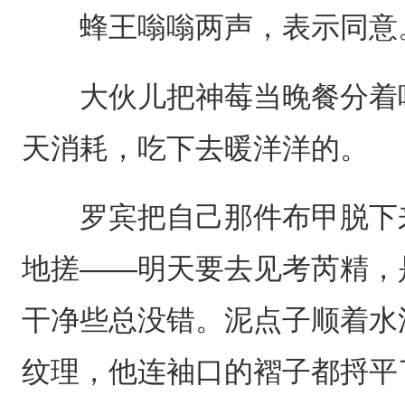
蜂王嗡嗡两声，表示同意
大伙儿把神莓当晚餐分着吃
天消耗，吃下去暖洋洋的。
罗宾把自己那件布甲脱下来
地搓——明天要去见考芮精，
干净些总没错。泥点子顺着水
纹理，他连袖口的褶子都捋平