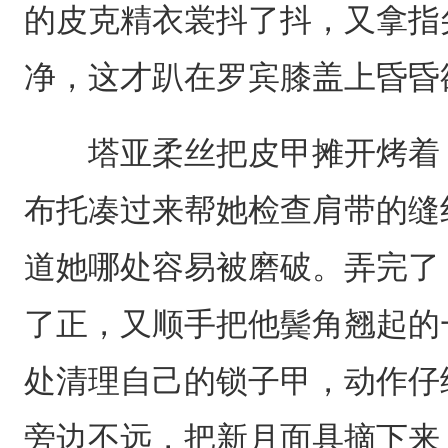
的皮克精衣裳抖了抖，又拿指
净，这才趴在罗宾膝盖上昏昏
塔亚柔丝把皮甲摊开烤着，
布托凑过来帮她检查肩带的缝
道她哪处容易被磨破。弄完了
了正，又顺手把他鬓角翘起的
处清理自己的锁子甲，动作仔
旁边不远，把新月面具摘下来