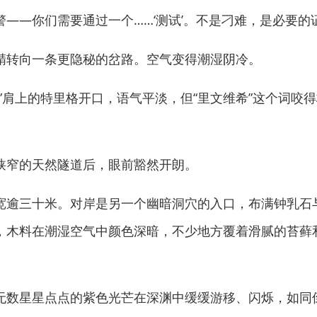
——你们需要通过一个……‘测试’。不是刁难，是必要的
转向一条更隐秘的岔路。空气变得潮湿阴冷。
肩上的特里格开口，语气平淡，但“里文维希”这个词咬得
窄的天然隧道后，眼前豁然开朗。
逾三十米。对岸是另一个幽暗洞穴的入口，布满钟乳石
，木料在潮湿空气中颜色深暗，不少地方覆着滑腻的苔藓
数星星点点的紫色光芒在深渊中缓缓游移、闪烁，如同