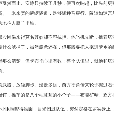
戛然而止。安静只持续了几秒，便再次响起，比先前更
高、一米来宽的蜿蜒隧道，足够矮种马穿行。隧道如迷宫
执地往人脑子里钻。
股困倦来得莫名其妙却不容抗拒。他当机立断，拽着塔
被什么滤掉了，虽然疲惫还在，但那股要把人拖进梦乡的
那么清楚。但卡布托心里有数：整个队伍里，就他和塔
的。
武器，放轻脚步。没走多远，前方拐角传来轮子碾过石
岩钉，推车的是八个毛茸茸的小个子——布嘎矿精。双方
小眼睛瞪得滚圆，目光扫过队伍，突然定格在罗宾身上