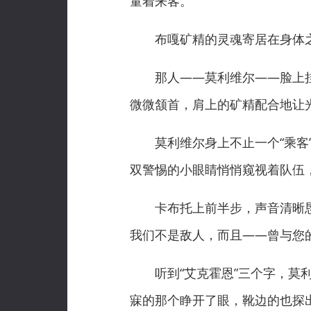
量着来客。
布嘎矿精的灵魂寄居在身体之
那人——莫利维尔——脸上挂着
微微颔首，肩上的矿精配合地让光
莫利维尔身上不止一个“乘客”
双警惕的小眼睛悄悄窥视着队伍
卡布托上前半步，声音清晰恳切
我们不是敌人，而且——曾与您
听到“艾克霍恩”三个字，莫利
寐的那个睁开了眼，靴边的也探