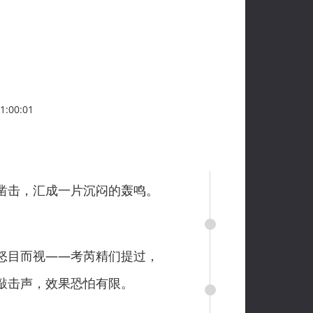
:00:01
凿击，汇成一片沉闷的轰鸣。
怒目而视——考芮精们提过，
敲击声，效果恐怕有限。