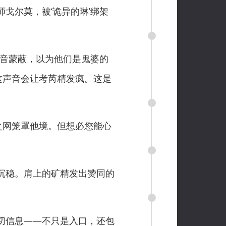
戈尔莫，被‘诡异的琳’绑架
音蒙蔽，以为他们是鬼婆的
这声音会让考芮精发疯。这是
之网笼罩他境。但想必您能心
沉稳。肩上的矿精发出赞同的
切信息——不只是入口，还包