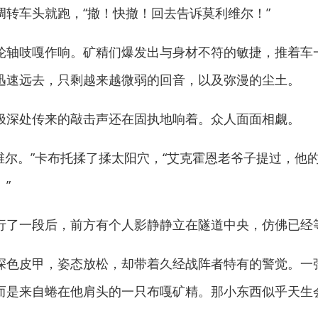
转车头就跑，“撤！快撤！回去告诉莫利维尔！”
轴吱嘎作响。矿精们爆发出与身材不符的敏捷，推着车
迅速远去，只剩越来越微弱的回音，以及弥漫的尘土。
深处传来的敲击声还在固执地响着。众人面面相觑。
。”卡布托揉了揉太阳穴，“艾克霍恩老爷子提过，他的
”
了一段后，前方有个人影静静立在隧道中央，仿佛已经
色皮甲，姿态放松，却带着久经战阵者特有的警觉。一
而是来自蜷在他肩头的一只布嘎矿精。那小东西似乎天生