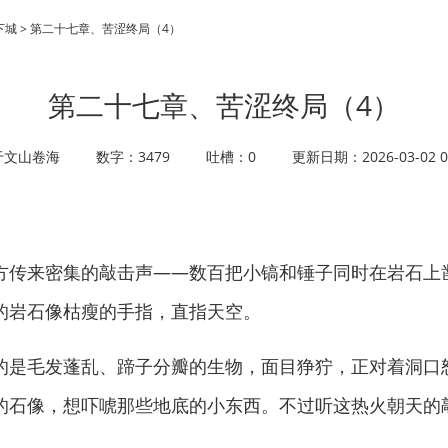
城 > 第二十七章、苦涩终局（4）
第二十七章、苦涩终局（4）
于文山卷海
数字：3479
吐槽：0
更新日期：2026-03-02 01
传来密集的敲击声——数百把小镐和锤子同时在岩石上
的岩石像枯瘦的手指，直指天空。
是毛发蓬乱、蹄子分瓣的生物，面目狰狞，正对着洞口
的石像，想吓唬那些地底的小东西。不过听这热火朝天的