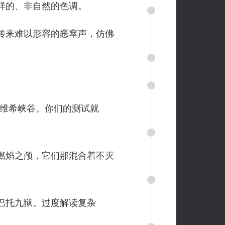
祥的、非自然的色调。
传来难以形容的窸窣声，仿佛
文维希峡谷。你们的测试就
燃焰之颅，它们那混合着不灭
巴托九狱。过度解读复杂