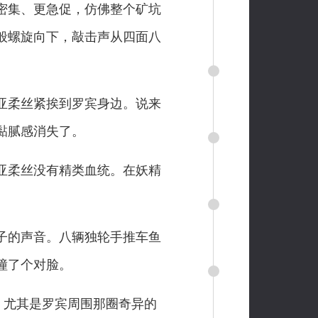
密集、更急促，仿佛整个矿坑
般螺旋向下，敲击声从四面八
亚柔丝紧挨到罗宾身边。说来
黏腻感消失了。
亚柔丝没有精类血统。在妖精
子的声音。八辆独轮手推车鱼
撞了个对脸。
，尤其是罗宾周围那圈奇异的