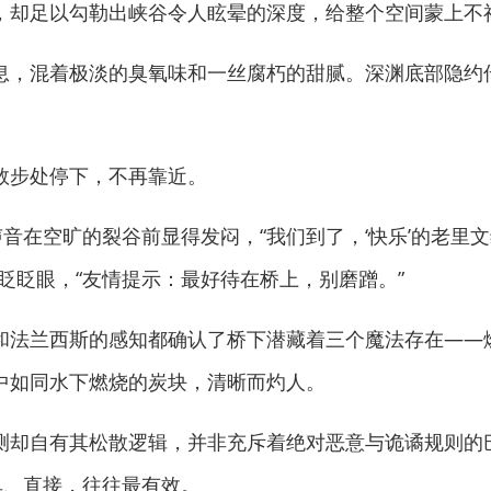
，却足以勾勒出峡谷令人眩晕的深度，给整个空间蒙上不
，混着极淡的臭氧味和一丝腐朽的甜腻。深渊底部隐约
步处停下，不再靠近。
音在空旷的裂谷前显得发闷，“我们到了，‘快乐’的老里
眨眨眼，“友情提示：最好待在桥上，别磨蹭。”
法兰西斯的感知都确认了桥下潜藏着三个魔法存在——
中如同水下燃烧的炭块，清晰而灼人。
却自有其松散逻辑，并非充斥着绝对恶意与诡谲规则的
单、直接，往往最有效。