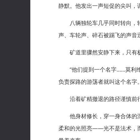
静默。他发出一声短促的尖叫，调
八辆独轮车几乎同时转向，轮
声、车轮声、碎石被踢飞的声音
矿道里骤然安静下来，只有极
“他们提到一个名字……莫利维尔
负责探路的游荡者就叫这个名字。
沿着矿精撤退的路径谨慎前行
他身材修长，穿一身合体的深
柔和的光照亮——光不是法术，