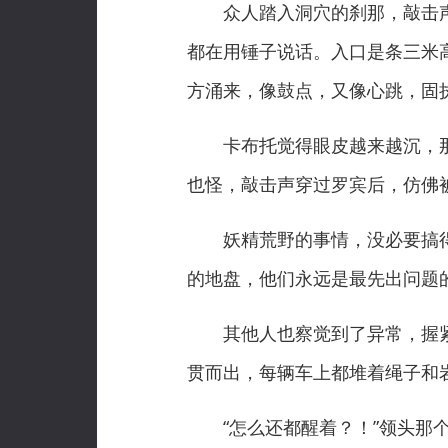
众人踏入洞穴的刹那，敲击声
都在用锤子说话。入口是条三米
方涌来，像鼓点，又像心跳，固
卡布托觉得眼皮越来越沉，那
也怪，敲击声穿过罗宾后，仿佛
妖精荒野的事情，没必要搞得
的地盘，他们永远是最先出问题
其他人也察觉到了异常，握紧
贯而出，每辆车上都堆着绳子和
“怎么还都醒着？！”领头那个