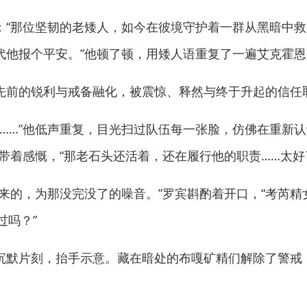
那位坚韧的老矮人，如今在彼境守护着一群从黑暗中救
代他报个平安。”他顿了顿，用矮人语重复了一遍艾克霍
前的锐利与戒备融化，被震惊、释然与终于升起的信任
……”他低声重复，目光扫过队伍每一张脸，仿佛在重新认
带着感慨，“那老石头还活着，还在履行他的职责……太好
的，为那没完没了的噪音。”罗宾斟酌着开口，“考芮精女
过吗？”
默片刻，抬手示意。藏在暗处的布嘎矿精们解除了警戒