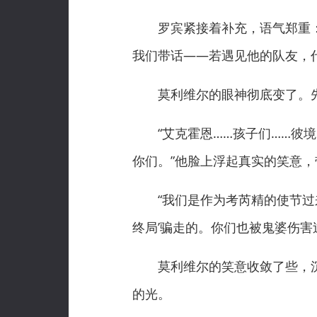
罗宾紧接着补充，语气郑重：“
我们带话——若遇见他的队友，
莫利维尔的眼神彻底变了。先
“艾克霍恩……孩子们……彼境
你们。”他脸上浮起真实的笑意，
“我们是作为考芮精的使节过来
终局’骗走的。你们也被鬼婆伤害
莫利维尔的笑意收敛了些，沉
的光。