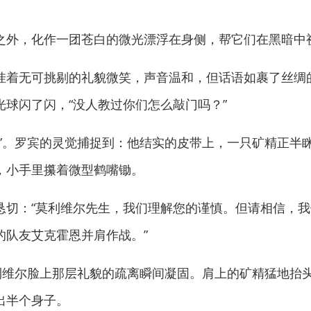
外，化作一团苍白的微光漂浮在身侧，帮它们在黑暗中
无可挑剔的礼貌微笑，声音温和，但话语如裹了丝绸的
球闪了闪，“没人教过你们怎么敲门吗？”
。罗宾的灵觉捕捉到：他结实的皮带上，一只矿精正半
，小手里攥着微型鹤嘴锄。
：“莫利维尔先生，我们理解您的谨慎。但请相信，我们
的队友艾克霍恩并肩作战。”
维尔脸上那层礼貌的疏离瞬间凝固。肩上的矿精猛地抬
出半个身子。