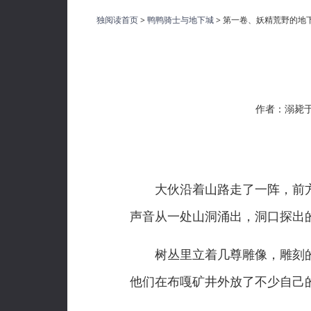
独阅读首页
>
鸭鸭骑士与地下城
> 第一卷、妖精荒野的地下
作者：溺毙
大伙沿着山路走了一阵，前方
声音从一处山洞涌出，洞口探出
树丛里立着几尊雕像，雕刻的
他们在布嘎矿井外放了不少自己