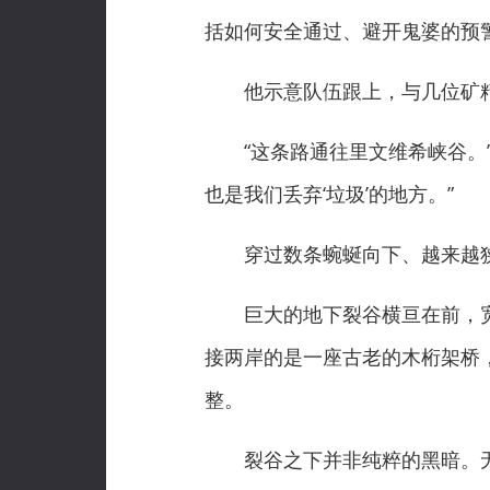
括如何安全通过、避开鬼婆的预警
他示意队伍跟上，与几位矿精
“这条路通往里文维希峡谷。”
也是我们丢弃‘垃圾’的地方。”
穿过数条蜿蜒向下、越来越狭
巨大的地下裂谷横亘在前，宽
接两岸的是一座古老的木桁架桥
整。
裂谷之下并非纯粹的黑暗。无