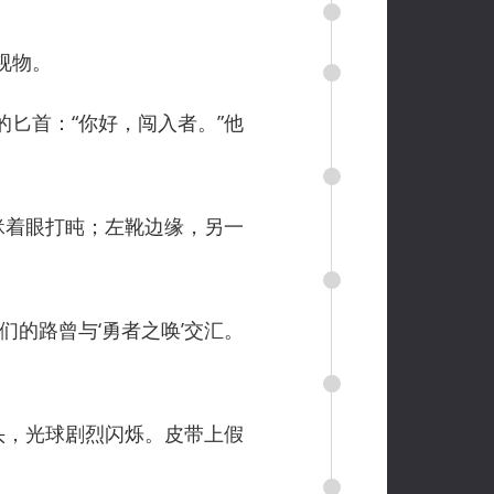
视物。
匕首：“你好，闯入者。”他
眯着眼打盹；左靴边缘，另一
的路曾与‘勇者之唤’交汇。
头，光球剧烈闪烁。皮带上假