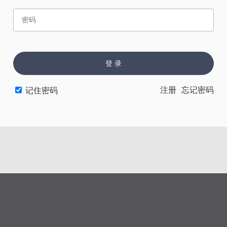
赏
催
票
登 录
注册
忘记密码
记住密码
上一章
下一章