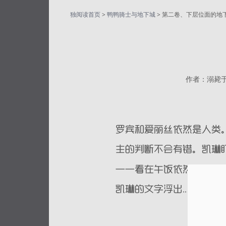
独阅读首页
>
鸭鸭骑士与地下城
> 第二卷、下层位面的地
作者：溺毙