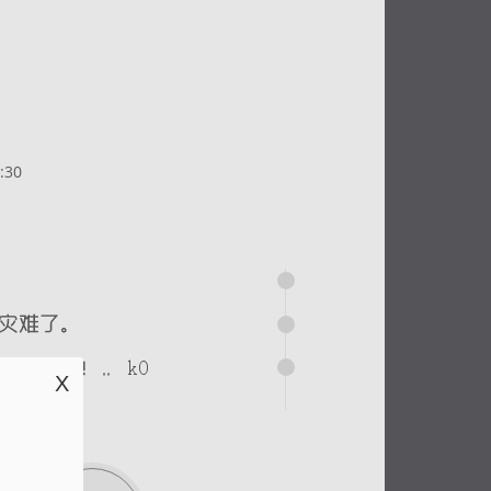
:30
X