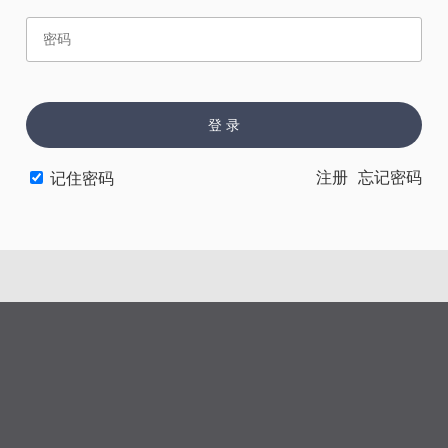
赏
催
票
登 录
上一章
下一章
注册
忘记密码
记住密码