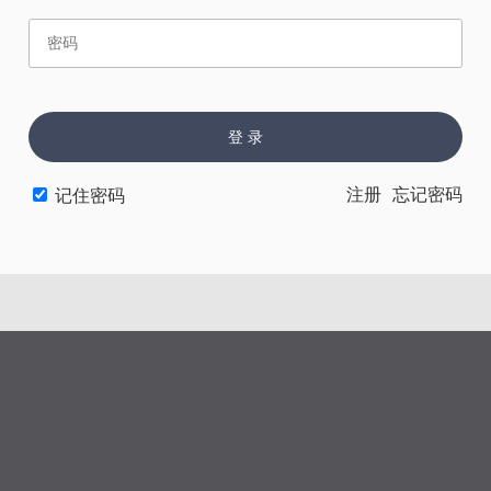
赏
催
票
登 录
上一章
下一章
注册
忘记密码
记住密码