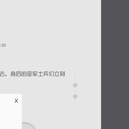
:30
X