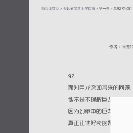
独阅读首页
>
天际省黑道上岸指南
> 第一卷 > 章92 夺取
作者：阿兹