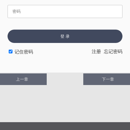
登 录
赏
催
票
注册
忘记密码
记住密码
上一章
下一章