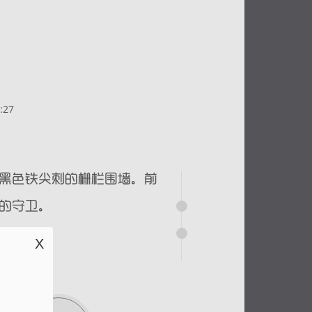
:27
X