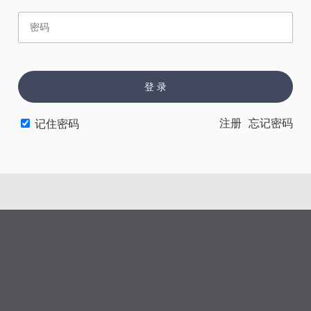
赏
催
票
登 录
上一章
下一章
注册
忘记密码
记住密码