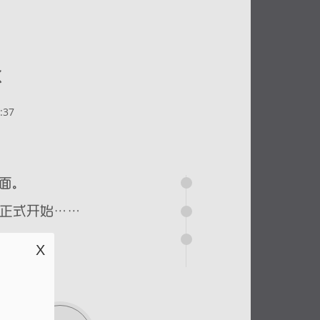
尔
:37
X