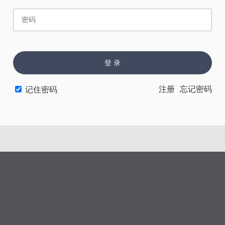
赏
催
票
登 录
上一章
下一章
注册
忘记密码
记住密码