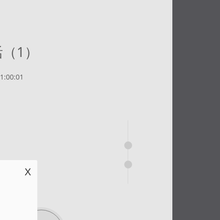
（1）
:00:01
X