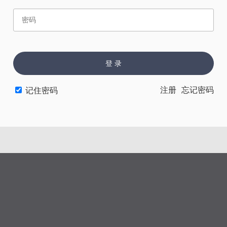
赏
催
票
登 录
上一章
下一章
注册
忘记密码
记住密码