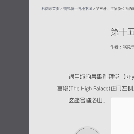
独阅读首页
>
鸭鸭骑士与地下城
> 第三卷、主物质位面的
第十
作者：溺毙