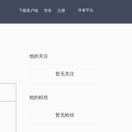
作者平台
下载客户端
登录
注册
他的关注
暂无关注
他的粉丝
暂无粉丝