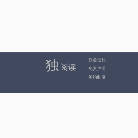
独
作者福利
阅读
免责声明
签约制度
Copyright ©20
请所有作者发布作品时务必遵守国
本站所收