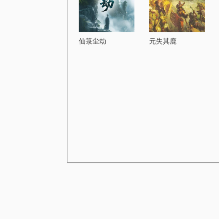
仙箓尘劫
元失其鹿