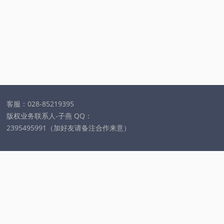
客服：028-85219395
版权业务联系人-子燕 QQ：
2395495991（加好友请备注合作来意）
粤ICP备2022125940号
0
除！举报电话：028-85219395
，与本站立场无关