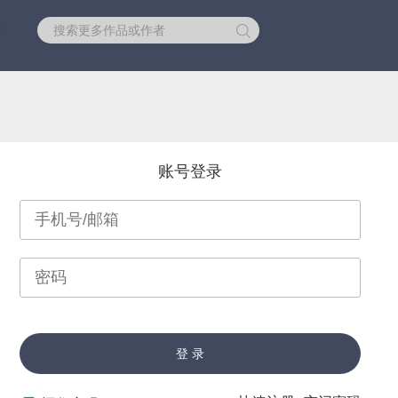
库
账号登录
登 录