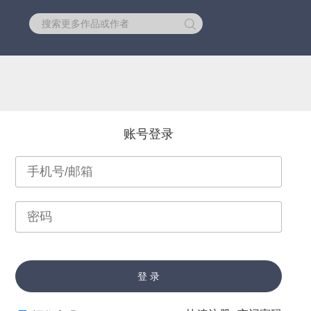
库
账号登录
登 录