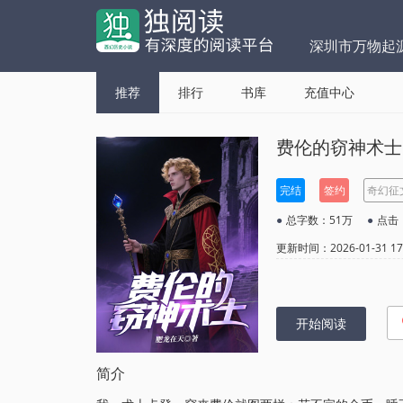
深圳市万物起
推荐
排行
书库
充值中心
费伦的窃神术士
完结
签约
奇幻征文
●
总字数：51万
●
点击：
更新时间：2026-01-31 17:
开始阅读
简介