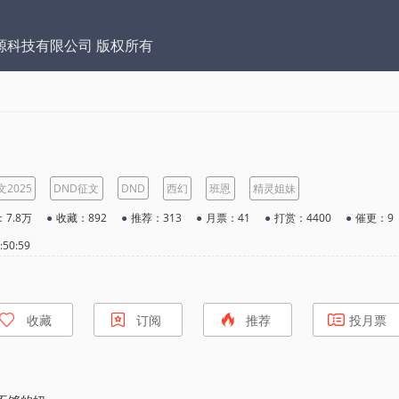
源科技有限公司 版权所有
2025
DND征文
DND
西幻
班恩
精灵姐妹
7.8万
●
收藏：892
●
推荐：313
●
月票：41
●
打赏：4400
●
催更：9
50:59
收藏
订阅
推荐
投月票