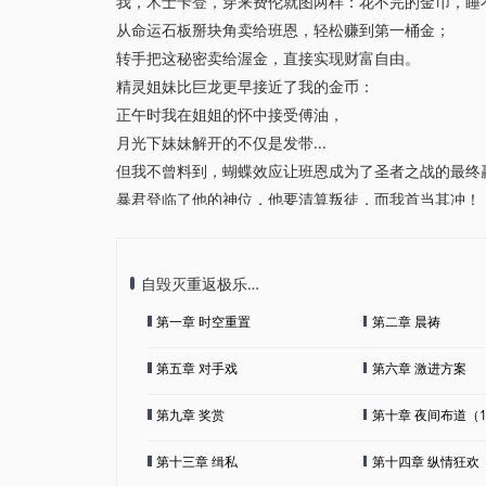
我，术士卡登，穿来费伦就图两样：花不完的金币，睡
从命运石板掰块角卖给班恩，轻松赚到第一桶金；
转手把这秘密卖给渥金，直接实现财富自由。
精灵姐妹比巨龙更早接近了我的金币：
正午时我在姐姐的怀中接受傅油，
月光下妹妹解开的不仅是发带...
但我不曾料到，蝴蝶效应让班恩成为了圣者之战的最终
暴君登临了他的神位，他要清算叛徒，而我首当其冲！
自毁灭重返极乐…
第一章 时空重置
第二章 晨祷
第五章 对手戏
第六章 激进方案
第九章 奖赏
第十章 夜间布道（
第十三章 缉私
第十四章 纵情狂欢