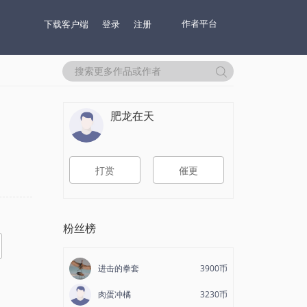
作者平台
下载客户端
登录
注册
肥龙在天
打赏
催更
粉丝榜
进击的拳套
3900币
肉蛋冲橘
3230币