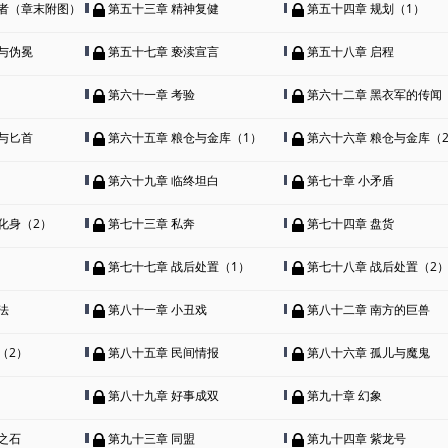
赎者（章末附图）
第五十三章 精神复健
第五十四章 规划（1）
与伪冕
第五十七章 亵渎宣言
第五十八章 启程
第六十一章 考验
第六十二章 黑衣军的传闻
与匕首
第六十五章 粮仓与金库（1）
第六十六章 粮仓与金库（
第六十九章 临终坦白
第七十章 小矛盾
化身（2）
第七十三章 私奔
第七十四章 盘货
第七十七章 战后处置（1）
第七十八章 战后处置（2
法
第八十一章 小丑戏
第八十二章 南方的巨兽
（2）
第八十五章 民间情报
第八十六章 孤儿与魔鬼
第八十九章 好事成双
第九十章 幻象
之石
第九十三章 同盟
第九十四章 紫龙号