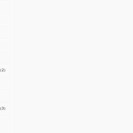
）
（2）
）
（3）