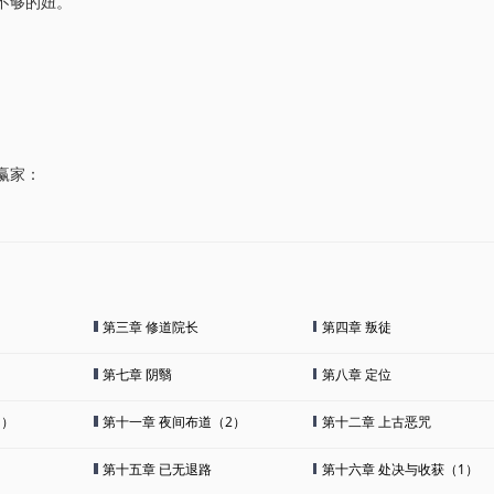
不够的妞。
赢家：
第三章 修道院长
第四章 叛徒
第七章 阴翳
第八章 定位
1）
第十一章 夜间布道（2）
第十二章 上古恶咒
第十五章 已无退路
第十六章 处决与收获（1）