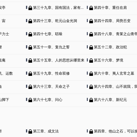
仪亭
第三十九章、国有国法，家有家规
第四十章、重任在肩
、宙
第四十三章、乾元山金光洞
第四十四章、局势丕变
甲力士
第四十七章、聒噪
第四十八章、青莱之山青
狸
第五十一章、复仇之誓
第五十二章、政治犯
祖庵
第五十五章、人的思想从哪里来
第五十六章、梦境
机、运数
第五十九章、性命双修
第六十章、夷人玄常之墓
蛊
第六十三章、天命之子
第六十四章、山不就我，我去
山脚下
第六十七章、问心
第六十八章、新纪元
群
第三章、成文法
第四章、他山之石，可以