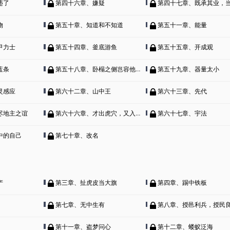
违了
第四十六章、嫌疑
第四十七章、既承其业，当受
物
第五十章、知道和不知道
第五十一章、能量
甲力士
第五十四章、釜底游鱼
第五十五章、开成观
蓝条
第五十八章、卧榻之侧岂容他人酣睡
第五十九章、器量太小
灵感应
第六十二章、山中王
第六十三章、先代
尽地主之谊
第六十六章、才出虎穴，又入狼窝
第六十七章、宇法
中的自己
第七十章、改名
产
第三章、扯虎皮当大旗
第四章、踢中铁板
第七章、无中生有
第八章、授邑利兵，授民
第十一章、盗梦问心
第十二章、蝼蚁泛海