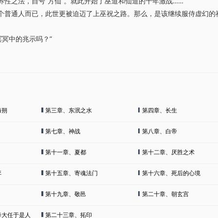
性之法，自号“方仙”。就此开始了巫道和仙道的千年激战……
个普通人而已，此世更被迫迈了上巫祝之路。那么，是该继续服侍虚幻的
冥冥中的兆示吗？”
晦朔
第三章、东泯之水
第四章、长生
第七章、神战
第八章、白帝
第十一章、夏都
第十二章、厌胜之术
弈
第十五章、寄魂法门
第十六章、死后的心境
第十九章、敬邑
第二十章、朝玄宫
降大任于是人
第二十三章、拓印