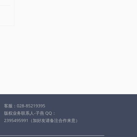
客服：028-85219395
版权业务联系人-子燕 QQ：
2395495991（加好友请备注合作来意）