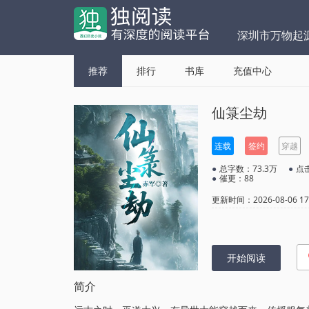
深圳市万物起
推荐
排行
书库
充值中心
仙箓尘劫
连载
签约
穿越
●
总字数：73.3万
●
点击
●
催更：88
更新时间：2026-08-06 17:
开始阅读
简介