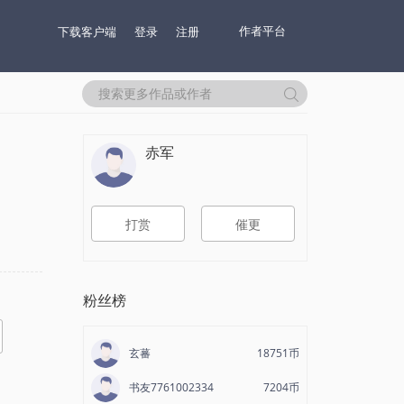
作者平台
下载客户端
登录
注册
赤军
打赏
催更
粉丝榜
玄蕃
18751币
书友7761002334
7204币