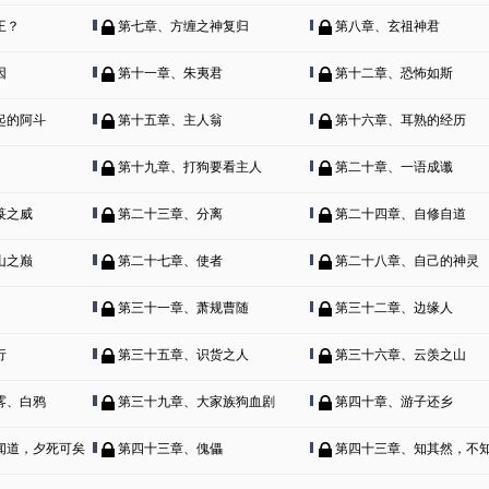
王？
第七章、方缠之神复归
第八章、玄祖神君
因
第十一章、朱夷君
第十二章、恐怖如斯
起的阿斗
第十五章、主人翁
第十六章、耳熟的经历
第十九章、打狗要看主人
第二十章、一语成谶
箓之威
第二十三章、分离
第二十四章、自修自道
山之巅
第二十七章、使者
第二十八章、自己的神灵
第三十一章、萧规曹随
第三十二章、边缘人
行
第三十五章、识货之人
第三十六章、云羡之山
雾、白鸦
第三十九章、大家族狗血剧
第四十章、游子还乡
闻道，夕死可矣
第四十三章、傀儡
第四十三章、知其然，不知其所