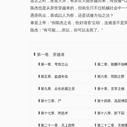
远古之时，巫道大兴，有异世大能穿越而来，传授服气养
陈杰也是从异世穿越来的，但前生只不过机械社会中一
愚弄民众，甚或以人为祭，还是试修方仙之法？
泰皇上帝：“你陈杰之名，恰好谐音‘尘劫’，这难道不是
陈杰：“有可能……所以，你可以去死了。”
第一卷、穿越者
第一章、穹崇之山
第二章、朝菌不知
第五章、盗虚补实
第六章、茕阳之野
第九章、众生祈愿之灵
第十章、玄常之镜
第十三章、尸
第十四章、高层博
第十七章、闭息术
第十八章、阶下囚
第二十一章、天上四帝
第二十二章、天将