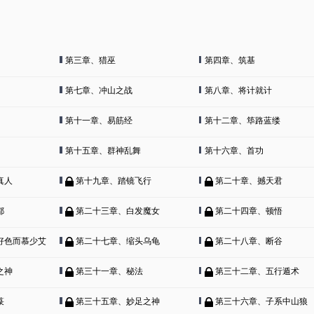
第三章、猎巫
第四章、筑基
第七章、冲山之战
第八章、将计就计
第十一章、易筋经
第十二章、筚路蓝缕
第十五章、群神乱舞
第十六章、首功
真人
第十九章、踏镜飞行
第二十章、撼天君
都
第二十三章、白发魔女
第二十四章、顿悟
好色而慕少艾
第二十七章、缩头乌龟
第二十八章、断谷
之神
第三十一章、秘法
第三十二章、五行遁术
箓
第三十五章、妙足之神
第三十六章、子系中山狼